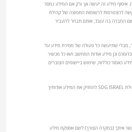
 SDG ISRAEL תאסוף אודותייך מידע מזהה אישית. איסוף מידע זה יעשה אך ורק אם המידע נמסר
 בקשה להצטרפות לרשומות התפוצה של קהילת
וני ושם החברה בה עובד, אותם תבחר להעביר
תר, קהילת SDG ISRAEL אוספת באופן אוטומטי (כלומר, מבלי שתיעשה כל פעולה של מסירת מידע על
ומה) וכן מידע אודות המחשב ו/או כל מכשיר
ל המשתמש וכדומה. דרכי האיסוף של המידע כאמור כוללות, שימוש ביישומים הצוברים
המידע שתמסור אודותיך בעת השימוש באתר יישמר במאגר המידע של קהילת SDG ISRAEL ובאחריותה, והינך מאשר לקהילת SDG ISRAEL להחזיק את המידע אודותיך
ת קשר איתך (במקרה הצורך) לשם אספקת מידע