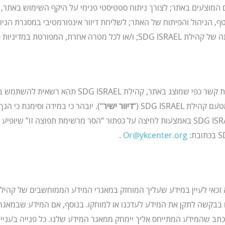
 המוצעים באתר; לצורך ניתוח סטטיסטי פנימי על היקף השימוש באתר, 
בכפוף להסכמתך המפורשת בעת מילוי טופס ליצירת קשר כפי
 SDG ISRAEL (“
דיוור ישיר
“). יובהר כי במידה וסימנת כי ה
להסיר את כתובתך מרשימת הדיוור של קהילת SDG ISRAEL באמצעות לחיצה על כפתור “הסר מרש
.
Or@ykcenter.org
בכתב שהמידע המתייחס אליך יימחק ממאגר המידע שלנו. כל פנייה בעניינ