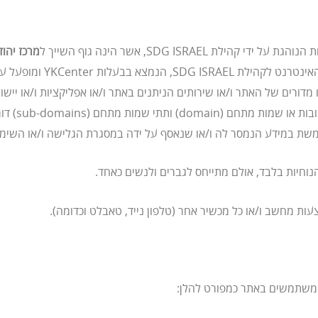
SDG ISRAEL, אשר הינה גוף השייך ל
מרכז יהו
sub-do) דומים (להלן ייקרא ביחד ולחוד: “
נוחיות בלבד, אולם מתייחס לגברים ולנשים כאחד.
עות מחשב ו/או כל מכשיר אחר (טלפון נייד, טאבלט וכדומה).