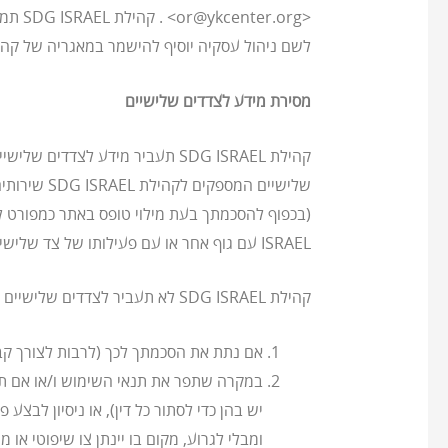
לשם ניהול עסקיה יוסיף להישמר במאגריה של קהילת SDG ISRAEL על-פי דין, אך לא ישמש עוד לצורך פניו
מסירת מידע לצדדים שלישיים
קהילת SDG ISRAEL תעביר מידע ל
ISRAEL עם גוף אחר או עם פעילותו של צד שלישי.
קהילת SDG ISRAEL לא תעביר לצדדים שלישיים כלשהם מידע כלשהו אודותייך, ככל שפרטים ומידע זה מזהים אותך אישית, אלא במקרים המפורטים להלן:
אם נתת את הסכמתך לכך (לרבות לצורך קבל
ומבלי לגרוע, מקום בו יינתן צו שיפוטי או