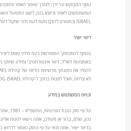
נוסף המבוקש על ידך; לצורך שיפור האתר והתכנים
ISRAEL (כמפורט להלן) מעת לעת ולפי שיקול דעתה של קהילת SDG ISRAEL; ו/או לכל מטרה אחרת, המפורטת במדיניות פרטיות זו או בתנאי השימוש של האתר.
דיוור ישיר
באמצעות דוא”ל, דיוור אינפורמטיבי ומידע שיווקי מטעם קהילת
לא צלחה, תוכל לפנות בכתב ל-קהילת SDG ISRAEL בכתובת:
זכויות המשתמש במידע
בדיוור ישיר, אתה זכאי על-פי החוק כאמור לדרוש 