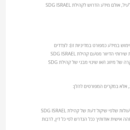
<or@ykcenter.org> . קהילת SDG ISRAEL תמחק במקרה זה רק מידע הדרוש לה כדי לפנות אליך בפניה אישית כאמור לעיל, אולם מידע הדרוש לקהילת SDG ISRAEL
 השימוש במידע כמפורט במדיניות זו): לצדדים
שלישיים המספקים לקהילת SDG ISRAEL שירותים שונים הקשורים לתפעול ופיתוח האתר; לצדדים שלישיים המפעילים את שירותי הדיוור מטעם קהילת SDG ISRAEL
(בכפוף להסכמתך בעת מילוי טופס באתר כמפורט להלן); לכל גוף מוסמך על-פי דין, במידת הצורך; לתאגיד חדש או אחר במקרה של מיזוג ו/או שינוי מבני של קהילת SDG
במקרה שתפר את תנאי השימוש ו/או אם תבצע באמצעות אתר, או בקשר עמו, פעולות האסורות על פי דין (לרבות פעולות שלפי שיקול דעת של קהילת SDG ISRAEL
מובהר כי קהילת SDG ISRAEL תהא רשאית למסור מידע מזהה אישית אודותיך ככל הנדרש לפי כל דין, לרבות