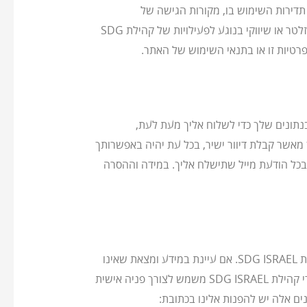
תדירות השימוש בו, מקורות הגישה של
המשתמשים לאתר וכיוצא בזה; לשם התפעול השוטף, הניהול והפיתוח של האתר; לשליחת דיוור אינפורמטיבי במסגרת הניוזלטר או שיווקי בנוגע לפעילויות של קהילת SDG
 שמוצג באתר, קהילת SDG ISRAEL תהא רשאית להשתמש בנתונים שלך כדי לשלוח אליך מעת לעת,
נך מאשר קבלת דיוור ישיר, בכל עת יהיה באפשרותך
ימת תפוצה זו” שיופיע בכל הודעת מייל שתישלח אליך. במידה וההסרה
על-פי חוק הגנת הפרטיות, התשמ”א – 1981, אתה זכאי לעיין במידע שעליך המוחזק במאגרי המידע הממוחשבים של קהילת SDG ISRAEL. אם עיינת במידע ומצאת שאינו
נכון, שלם, ברור או מעודכן, אתה רשאי לפנות אלינו בבקשה לתקן את המידע לעדכנו או למוחקו. בנוסף, אם המידע שבמאגרי קהילת SDG ISRAEL משמש לצורך פניה אישית
ים אלה יש להפנות אלינו בכתובת: