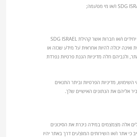
מדיניות הפרטיות שפורטה לעיל אינה חלה על מידע הנאסף על ידי ספקי מידע ושירותים, מפרסמים, אתרי אינטרנט אחרים, יחידים ו/או חברות אשר קהילת SDG ISRAEL
ה ו/או מעסיקה אותם ואינה מנהלת אותם. יודגש כי קהילת SDG ISRAEL אינה אחראית ואינה יכולה להיות אחראית על מידע שכזה או
תר, ולגביהם חלה מדיניות הגנת פרטיות נפרדת
השימוש, מדיניות הפרטיות וביתר התנאים
יר אליהם את הנתונים האישיים שלך.
 ונהלים אלה מצמצמים במידה ניכרת את הסיכונים
מחשבי המערכת, אין בהם בטחון מוחלט. בהתאם, אין באפשרותה של קהילת SDG ISRAEL להתחייב כי אתר ו/או השירותים המוצעים דרך באתר יהיו