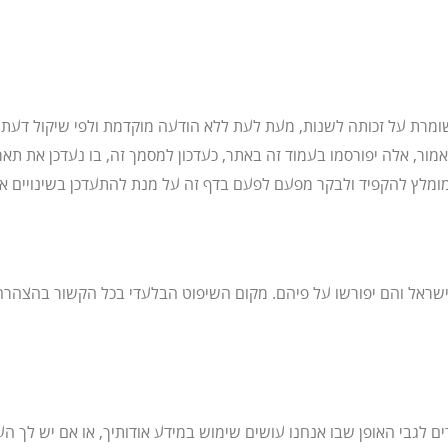
ומת לבך מופנית לכך כי קהילת SDG ISRAEL שומרת על זכותה לשנות, מעת לעת ללא הודעה מוקדמת ו
כאמור, אלה יפורסמו בעמוד זה באתר, כעדכון למסמך זה, בו נעדכן את תא
לץ להקפיד ולבקר מפעם לפעם בדף זה על מנת להתעדכן בשינויים אלו ו
נת ישראל והם יפורשו על פיהם. מקום השיפוט הבלעדי בכל הקשור בהצהר
ם לגבי האופן שבו אנחנו עושים שימוש במידע אודותיך, או אם יש לך הע