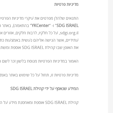
מדיניות פרטיות
התנאים שלהלן מפרטים את עיקרי מדיניות הפרטיות הנוהגת על ידי קהילת 
SDG ISRAEL
” ו- “
YKCenter
עתידיים, אשר הגישה אליהם נעשית באמצעות כתובות או שמות מתחם (domain) ותתי שמות מתחם (mains
את האופן שבו קהילת SDG ISRAEL אוספת ומשתמשת במידע הנמסר לה ו/או שנאסף על ידה במסגרת הגלישה ו/או השימוש באתר (להלן: “
האמור במדיניות הפרטיות מנוסח בלשון זכר לשם ה
מדיניות פרטיות זו, תחול על כל שימוש באתר באמצ
המידע שנאסף על ידי קהילת SDG ISRAEL
קהילת SDG ISRAEL אוספת ומאחסנת מידע על המשתמשים באתר כמפורט להלן: