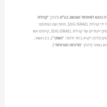
דה כהנא לאיתחול ושגשוג
בע”מ
(להלן: “
קהילת
” בהתאמה), באתר האינטרנט לקהילת SDG ISRAEL, הנמצא בבעלות YKCenter ומופעל על ידי קהילת SDG ISRAEL, תחת שם המתחם:
sdgi.org.il, על כל חלקיו, לרבות חלקים, אזורים או מדורים של האתר ו/או שירותים הניתנים באתר ו/או אפליקציות ו/או יישומים ייעודיים של קהילת SDG ISRAEL, קיימים ו/או
האתר
“), בין השאר,
מדיניות הפרטיות
“).