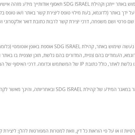
מידע הנמסר באתר ביוזמת המשתמש – בעת השימוש באתר ייתכן וקהילת
 על ידך באתר (לדוגמא, בעת מילוי טופס ליצירת קשר באתר ו/או טופס
, בין היתר, שם פרטי ושם משפחה, דרכי יצירת קשר לרבות כתובת דואר אלקטר
מידע הנצבר על פעילות המשתמש באתר – כאשר נעשה שימוש בא
מא, העמודים בהם צפית, המדורים בהם גלשת, תוכן שצפית בו באתר וכד
אחר שלך (טלפון נייד, טאבלט וכדומה) שבאמצעותו גלשת לאתר, כולל כתובת IP ש
טיות זו או על פי הוראות כל דין, וזאת למטרות המפורטות להלן: ליציר