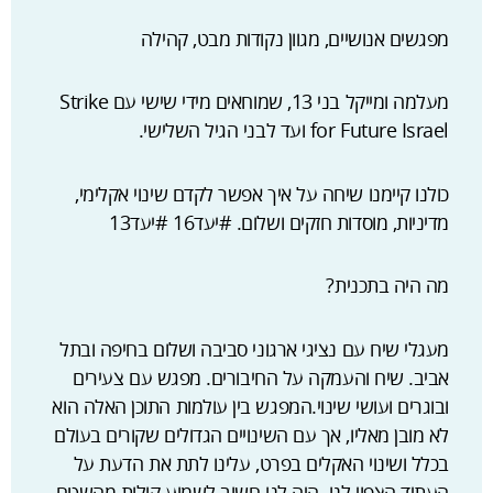
מפגשים אנושיים, מגוון נקודות מבט, קהילה
מעלמה ומייקל בני 13, שמוחאים מידי שישי עם Strike
for Future Israel ועד לבני הגיל השלישי.
כולנו קיימנו שיחה על איך אפשר לקדם שינוי אקלימי,
מדיניות, מוסדות חזקים ושלום. #יעד16 #יעד13
מה היה בתכנית?
מעגלי שיח עם נציגי ארגוני סביבה ושלום בחיפה ובתל
אביב. שיח והעמקה על החיבורים. מפגש עם צעירים
ובוגרים ועושי שינוי.המפגש בין עולמות התוכן האלה הוא
לא מובן מאליו, אך עם השינויים הגדולים שקורים בעולם
בכלל ושינוי האקלים בפרט, עלינו לתת את הדעת על
העתיד הצפוי לנו. היה לנו חשוב לשמוע קולות מהשטח