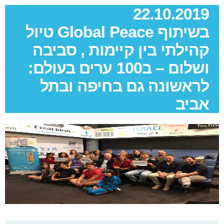
22.10.2019
בשיתוף Global Peace טיול
קהילתי בין קיימות , סביבה
ושלום – ב100 ערים בעולם:
לראשונה גם בחיפה ובתל
אביב