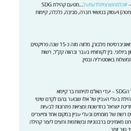
–
#כלמהשרציתלדעתעל
…מטעם קהילת SDG
טה) ויעסוק בנושאי חברה, סביבה, כלכלה, קיימות
שגיא אלוני. אדריכל נוף ומתכנן בעל תואר שני מאוניברסיטת מלבורן, מלווה מזה כ-15 שנה פרויקטים
 ביולוגי. בין לקוחותיו בעבר ובהווה קק”ל, רשות
ממשלות באוסטרליה ובסין.
על קהילת SDG ישראל:הקהילה הישראלית של הSDG – יעדי האו”ם לפיתוח בר קיימא
Sustainable Developm) היא קהילת בעלי העניין של אלו שבוער בהם לקדם שינוי
דינת ישראל בחדשנות ומציאת פתרונות לבעיות
ם רשת של מומחים ובעלי עניין במקום אחד ומייצרים
נו מאמינים ברבגוניות ובשותפות ורוצים ליצור קהילה
טוב יותר.