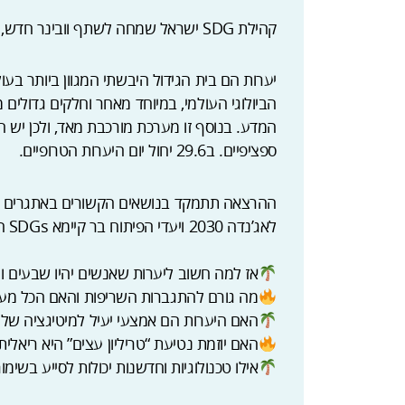
קהילת SDG ישראל שמחה לשתף וובינר חדש, לכבוד יום היערות הטרופיים שחל ב29.6.
יערות הם בית הגידול היבשתי המגוון ביותר בע
הביולוגי העולמי, במיוחד מאחר וחלקים גדולים מ
ספציפיים. ב29.6 יחול יום היערות הטרופיים.
ההרצאה תתמקד בנושאים הקשורים באתגרים הע
לאג’נדה 2030 ויעדי הפיתוח בר קיימא SDGs הרלוונטים:
אז למה חשוב ליערות שאנשים יהיו שבעים ו
מה גורם להתגברות השריפות והאם הכל מעש
האם היערות הם אמצעי יעיל למיטיגציה של ש
האם יוזמת נטיעת “טריליון עצים” היא ריאלית
אילו טכנולוגיות וחדשנות יכולות לסייע בשי