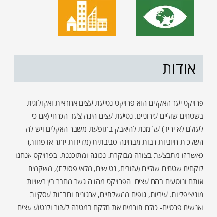
אודות
פרויקט יער האקלים הוא פרויקט נטיעת עצים אחראית ואקולוגית
בשטחים שוליים עירוניים. נטיעת עצים הינה צעד הכרחי (אם כי
לעולם לא יחיד) על מנת להיאבק בתופעת משבר האקלים ויש לה
השלכות חיוביות רבות מבחינה סביבתית (מדידות יותר או פחות)
כאשר זו מתבצעת בצורה מבוקרת, נכונה ומתוכננת. בפרויקט אנחנו
לוקחים שטחים שוליים (עזובים, נטושים, מלאי פסולת), משקמים
אותם ונוטעים בהם עצים. הפרויקט מהווה גשר מחבר בין רשויות
מוניציפליות, עיריות, גופים ממשלתיים, ארגונים וחברות עסקיות
ואנשים פרטיים- כולם תורמים את חלקם במטרה לעזור ולנטוע עצים