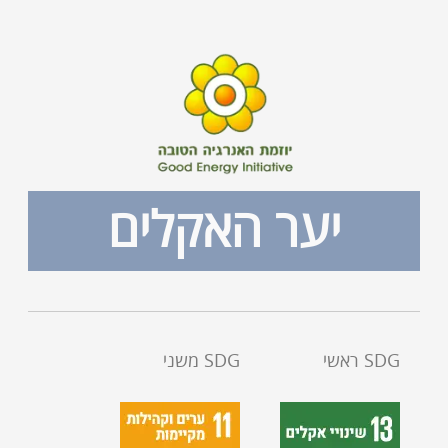
יער האקלים
SDG ראשי
SDG משני