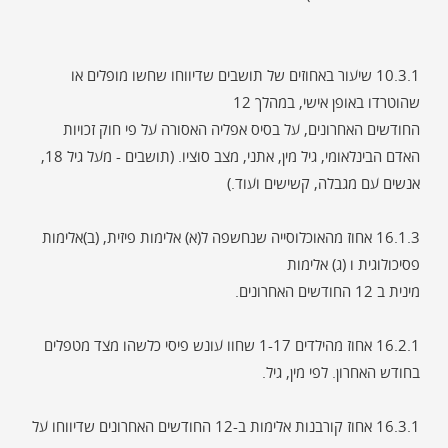
10.3.1 שיעור באחוזים של תושבים שדיווחו שחשו מופלים או
שהוטרדו באופן אישי, במהלך 12
החודשים האחרונים, על בסיס אפליה האסורה על פי חוק זכויות
האדם הבינלאומי, גיל מין, אתני, מצב סוציו. (תושבים - מעל גיל 18,
אנשים עם מגבלה, קשישים ועוד.)
16.1.3 אחוז מהאוכלוסייה שנחשפה ל(א) אלימות פיזית, (ב)אלימות
פסיכולוגית ו (ג) אלימות
מינית ב 12 החודשים האחרונים.
16.2.1 אחוז מהילדים 1-17 שחוו עונש פיסי כלשהו מצד מטפלים
בחודש האחרון. לפי מין, גיל.
16.3.1 אחוז קורבנות אלימות ב-12 החודשים האחרונים שדיווחו על