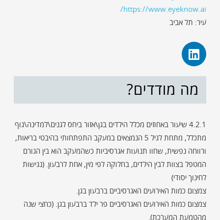
https://www.eyeknow.ai/
עיר: תל אביב
מה מודדים?
4.2.1 שיעור באחוזים מכלל הילדים בגן\אזור ביחס לגנים\למדינה\גוף
מתכלל, מתחת לגיל 5 הנמצאים במעקב התפתחותי בהיבטי בריאות,
ורווחה נפשית, שחוו תנועות אגרסיביות כשהמעקב הוא בין הגורם
המטפל בצוות לבין הילדים, בחלוקה לפי מין, אחת לרבעון. (נגישות
לחינוך יסודי)
צמצום כמות האירועים האגרסיביים ברבעון בגן.
צמצום כמות האירועים האגרסיביים פר ילד ברבעון בגן. (כחצי שנה
מהטמעת המערכת).