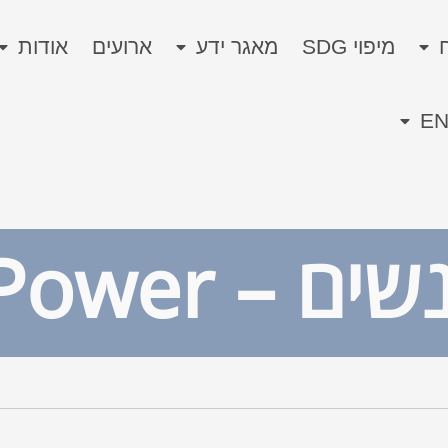
מיפוי SDG
מאגר ידע
ארועים
אודות
E
 – כח נשים