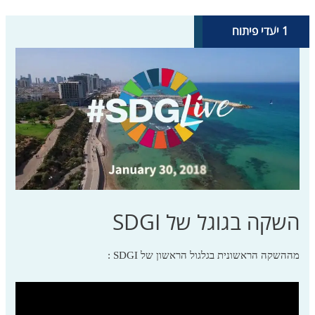
1 יעדי פיתוח
1.
17.
מיגור
שותפות
ל......
העוני......
השקה בגוגל של SDGI
מההשקה הראשונית בגלגול הראשון של SDGI :