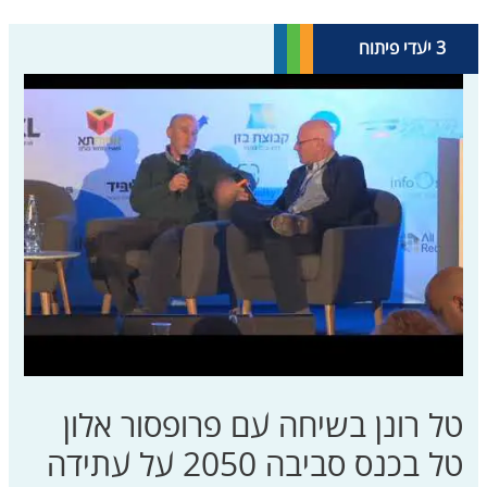
3 יעדי פיתוח
1.
11.
15.
16.
מיגור
ערים
חיים
שלום
על
העוני......
צדק
וקהי......
פ......
......
טל רונן בשיחה עם פרופסור אלון
טל בכנס סביבה 2050 על עתידה