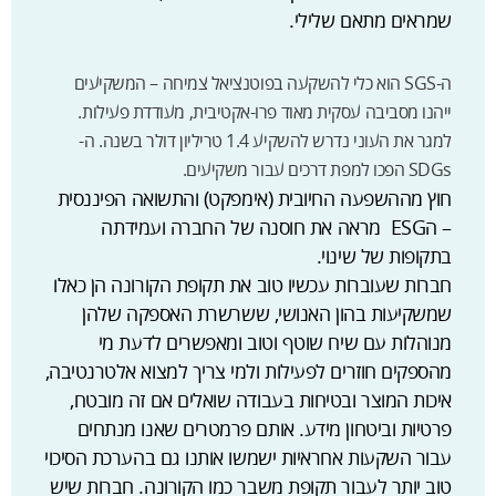
שמראים מתאם שלילי.
ה-SGS הוא כלי להשקעה בפוטנציאל צמיחה – המשקיעים
ייהנו מסביבה עסקית מאוד פרו-אקטיבית, מעודדת פעילות.
למגר את העוני נדרש להשקיע 1.4 טריליון דולר בשנה. ה-
SDGs הפכו למפת דרכים עבור משקיעים.
חוץ מההשפעה החיובית (אימפקט) והתשואה הפיננסית
– הESG מראה את חוסנה של החברה ועמידתה
בתקופות של שינוי.
חברות שעוברות עכשיו טוב את תקופת הקורונה הן כאלו
שמשקיעות בהון האנושי, ששרשרת האספקה שלהן
מנוהלות עם שיח שוטף וטוב ומאפשרים לדעת מי
מהספקים חוזרים לפעילות ולמי צריך למצוא אלטרנטיבה,
איכות המוצר ובטיחות בעבודה שואלים אם זה מובטח,
פרטיות וביטחון מידע. אותם פרמטרים שאנו מנתחים
עבור השקעות אחראיות ישמשו אותנו גם בהערכת הסיכוי
טוב יותר לעבור תקופת משבר כמו הקורונה. חברות שיש