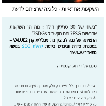
השקעות אחראיות - כל מה שרציתם לדעת
“בשווי של 30 טריליון דולר : מה הן השקעות
אחראיות ESG? ומה הקשר ל SDGs?”
הרצאתה של נגה לב ציון נדן, מנכ”לית קרן VALUE2 –
במסגרת סדרת וובינרים ביוזמת
קהילת SDG
בנושא
מתאריך 19.4.20
סוכם על ידי רועי קוסטיקה
משקיעים בדרך כלל רואים רק חלק מהכריך, עין אחת מכוסה –
כיכר לחם על בסיס המבט הראשוני. אם היינו מסתכלים יותר
לעומק, מה היינו רואים?
73 טריליון דולר עומדים על הכף, זה שוק ההון העולמי – פי 3