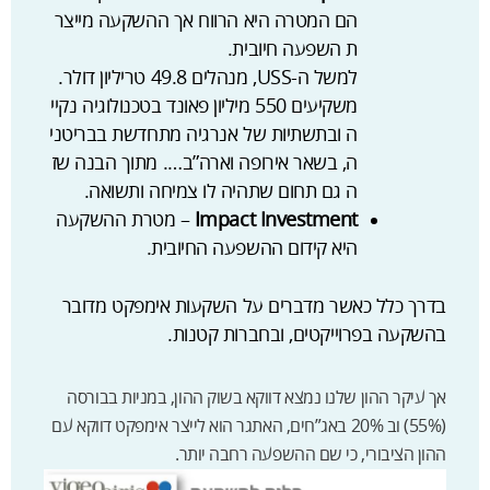
הם המטרה היא הרווח אך ההשקעה מייצר
ת השפעה חיובית.
למשל ה-USS, מנהלים 49.8 טריליון דולר.
משקיעים 550 מיליון פאונד בטכנולוגיה נקיי
ה ובתשתיות של אנרגיה מתחדשת בבריטני
ה, בשאר אירופה וארה”ב…. מתוך הבנה שז
ה גם תחום שתהיה לו צמיחה ותשואה.
Impact Investment
– מטרת ההשקעה
היא קידום ההשפעה החיובית.
בדרך כלל כאשר מדברים על השקעות אימפקט מדובר
בהשקעה בפרוייקטים, ובחברות קטנות.
אך עיקר ההון שלנו נמצא דווקא בשוק ההון, במניות בבורסה
(55%) וב 20% באג”חים, האתגר הוא לייצר אימפקט דווקא עם
ההון הציבורי, כי שם ההשפעה רחבה יותר.