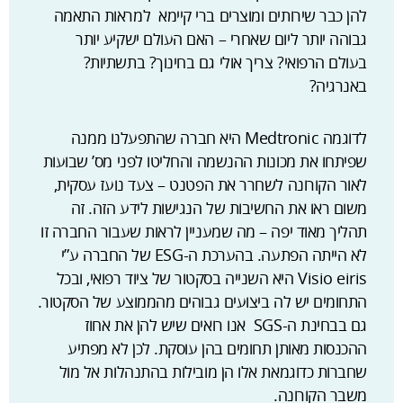
להן כבר שירותים ומוצרים ברי קיימא למראות התאמה
גבוהה יותר ליום שאחרי – האם העולם ישקיע יותר
בעולם הרפואי? צריך אולי גם בחינוך? בתשתיות?
באנרגיה?
לדוגמה Medtronic היא חברה שהתפעלנו ממנה
שפיתחו את מכונות ההנשמה והחליטו לפני מס’ שבועות
לאור הקורונה לשחרר את הפטנט – צעד נועז עסקית,
משום ראו את החשיבות של הנגישות לידע הזה. זה
תהליך מאוד יפה – מה שמעניין לראות שעבור החברה זו
לא הייתה הפתעה. בהערכת ה-ESG של החברה ע”י
Visio eiris היא השנייה בסקטור של ציוד רפואי, ובכל
התחומים יש לה ביצועים גבוהים מהממוצע של הסקטור.
גם בבחינת ה-SGS אנו רואים שיש להן את אחוז
ההכנסות מאותן תחומים בהן עוסקת. לכן לא מפתיע
שחברות כדוגמאת אלו הן מובילות בהתנהלות אל מול
משבר הקורונה.