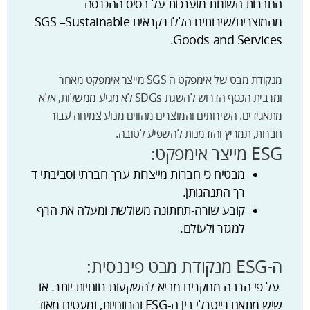
החברות השונות מוערכות על בסיס ההכנסה
מהמוצרים/שירותים הללו נקראים SGS –Sustainable
Goods and Services.
מנקודת מבט של אימפקט ה SGS מייצר אימפקט מאחר
ומרבית הכסף הדרוש להשגת SDGs לא מגיע ממשלות, אלא
מתאגידים. השירותים והמוצרים מהווים מנוע צמיחה עבור
חברות, תמריץ והזדמנות להשפיע לטובה.
ESG מייצר אימפקט:
מבטיח כי חברות מייצרות ערך חברתי וסביבתי ד
רך התנהגותן.
קובע שורה-תחתונה משולשת ומעלה את הרף
למגזר ולעולם.
ה-ESG מנקודת מבט פיננסית:
על פי הרבה מחקרים מביא להשקעות רווחיות יותר. או
שיש מתאם נייטרלי בין ה-ESG והרווחיות, ומעטים מאוד