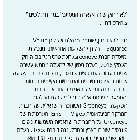
“לא החזק שורד אלא זה המסתכל במהירות לשינוי”
צ’ראלס דרווין.
נגה לבציון-נדן, שותפה מנהלת של קרן Value
Squared – הקרן להשקעות אחראיות, ומנכ”לית
ומייסדת חברת Greeneye, זוכת פרס הגלובוס הירוק
העסקי 2016, בעלת ניסיון של למעלה מחמש עשרה
שנים בעבודה עם גופים פיננסים, בנקים וקרנות השקעה
שונות בהערכת סיכונים והזדמנויות הקיימים בתחומי
סביבה חברה וממשל תאגידי בהתנהלות חברות,
והטמעת הערכות אלה בתהליכי קבלת החלטות
השקעה. Greeneye השותפה הישראלית של חברת
המחקר הבינלאומית Eiris – – Vigeo והערכותיה של
Greeneye על החברות הישראליות משמשות גופים
פיננסים שונים בארץ ובחו”ל. נגה דוברת Tedx , בעלת
תואר שני במדיניות וכלכלה סביבתית מ- LSE ותואר