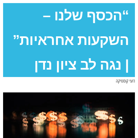
“הכסף שלנו –
השקעות אחראיות”
| נגה לב ציון נדן
רועי קוסטיקה