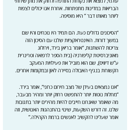
עולמי, למצוא את נקודות התורפה ולחזק את מתן שירותי
הבריאות במדינות מתפתחות. אחרת אנו יכולים לצפות
ליותר מאותו דבר ” היא מוסיפה.
“הסיכונים גדולים כעת. הם תמיד היו נוכחים והיו שם
במשך דורות. האינטראקציות שלנו עם הסיכון הזה
צריכות להשתנות, “אומר בריאן בירד, וירולוג
מאוניברסיטת קליפורניה (בית הספר לרפואה וטרינרית
ע”ש דיוויס), שם הוא מוביל את פעילויות המעקב
הקשורות בנגיף האבולה בסיירה לאון ובמקומות אחרים.
“אנו נמצאים בעידן של מצב חירום כרוני”, אומר בירד.
“מחלות נוטות יותר להתפשט רחוק יותר ומהיר מבעבר,
מה שאומר שאנחנו חייבים להיות מהירים יותר בתגובות
שלנו. זה דורש השקעות, שינוי בהתנהגות האנושית, וזה
אומר שעלינו להקשיב לאנשים ברמת הקהילה.”