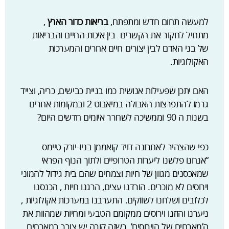
למעשה תחום חדש ומתפתח,
בריאות כדור הארץ
,
מתחיל לחקור את הקשרים בין איכות החיים והבריאות
של בני האדם לבין יצורים חיים אחרים והמערכות
האקולוגיות.
האם יתכן שפעילות אנושית כמו בניית כבישים, כריה, וצייד
גרמו להתפרצות האבולה במיאבוט 2 ובמקומות אחרים
בשנות ה 90 וממשיכה לשחרר איומים חדשים היום?
כפי שהצהיר לאחרונה דויד קואממן בניו-יורק טיימס
“אנחנו פלשנו ליערות הטרופיים ולתוך הנוף הפראי
שמאכסנים מגוון של חיות וצמחים שהם בית גידול להמוני
וירוסים לא מוכרים. הורדנו עצים, הרגנו חיות , הכנסנו
לכלובים ושלחנו לשווקים. התערבנו במערכות אקולוגיות ,
ניערנו והזזנו וירוסים ממקומם הטבעי ומחיות שמהוות את
ה’מארחים של הוירוסים’. כשזה קורה יש צורך במארחים