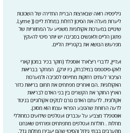
גיליפסיה רואה שבארצות הברית החדירה של השכונות
ליערות מעלה את הסיכון לחלות במחלת ליים (( Lyme.
שינויים במערכות אקולוגיות משפיע על המחזוריות של
פתוגן הליים ולאנשים בסביבה יש יותר סיכוי להעקץ
מפרעוש הנושא את בקטריית הליים.
ועדיין, לדברי ריצ’ארד אוספלד (חוקר בכיר במכון קארי
לאקו-סיסטמס במילברוק, ניו יורק), המחקר בבריאות
הציבור לעתים רחוקות מתייחס לסביבה ולמערכות
האקולוגיות .הם ואחרים מפתחים את תחום בריאות כדור
הארץ החוקר את הקשרים בין בני האדם לבריאות
אקולוגית. לדעתם האדם גורם לנזקים אקולוגיים בניגוד
לדעה הרווחת שהטבע הפראי עצמו הוא מסוכן.
אוסטפלד מצביע על עכברים ועטלפים שידועים כמחוללי
מחלות . חולדות ועטלפים מתפתחים ופורחים שאנחנו
מתערבים בבתי גידול והסיכוי שהם יעבירו מחלות גדל.