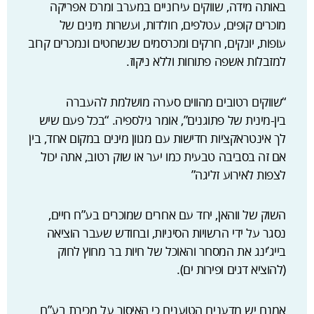
באותה מידה, שווקים עירוניים במערב ומרכז אפריקה
מוכרים קופים, עטלפים, חולדות, ועשרות מינים של
עופות, יונקים, חרקים ומכרסמים שנשחטים ונמכרים קרוב
למזבלות אשפה פתוחות וללא ניקוז.
“שווקים רטובים מהווים סערה מושלמת להעברה
בין-מינית של פתוגנים”, אומר גילספיה. “בכל פעם שיש
לך אינטראקציות חדישות עם מגוון מינים במקום אחד, בין
אם זה בסביבה טבעית כמו יער או שוק רטוב, אתה יכול
לצפות לאירוע זליגה”
השוק של ווהאן, יחד עם אחרים שמוכרים בע”ח חיים,
נסגר על ידי הרשויות הסיניות, ובחודש שעבר הוציאה
בייג’ינג את המסחר והאוכל של חיות בר מחוץ לחוק
(להוציא דגים ופירות ים).
אמנם יש מדענים הטוענים כי האיסור על מכירת בע”ח