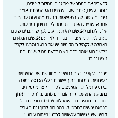
להעביר את המסר על פתוגנים ומחלות לציידים,
חוטבי-עצים, סוחרי שוק, וצרכנים הוא המפתח, אומר
בירד. “דליפות של התפשטות מחלות מתחילות עם אדם
אחד או שניים. הפתרונות מתחילים בחינוך ומודעות.
עלינו לגרום לאנשים להיות מודעים לכך שהדברים שונים
כעת. למדתי מהעבודה בסיירה לאון עם אנשים הנגועים
באבולה שלקהילות מקומיות יש את הרעב והרצון לקבל
מידע ” הוא אומר. “הם רוצים לדעת מה לעשות. הם
רוצים ללמוד.”
פרבה וטקולי דוגלים בחשיבה מחודשת של התשתיות
העירוניות, במיוחד בתוך יישובים בעלי הכנסה נמוכה
ובלתי פורמלית. “המאמצים לטווח הקצר מתמקדים
במניעת התפשטות הזיהום” הם כותבים. “הטווח הארוך
יותר – בהתחשב בכך שמחלות זיהומיות חדשות ככל
הנראה ימשיכו להתפשט במהירות לתוך ובתוך ערים –
דורש שינוי גישות עכשוויות לתכנון ופיתוח עירוני.”