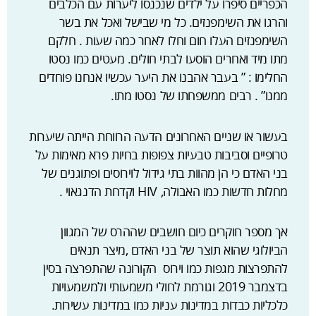
הכפריים סיפרו על ילדים שנכנסו ליערות עם הכלבים
והרגו את השימפנזים. כל מי שבישל ואכל את בשר
השימפנזים העלו חום וחלו לאחר כמה שעות . חלקם
מתו מיד ואחרים הוסעו לבתי חולים. מעטים כמו נסטו
החלימו : ” בעבר אהבנו את היער עכשיו אנחנו פוחדים
ממנו” . רבים ממשפחתו של נסטו מתו.
בעשור או שניים האחרונים הדעה הרווחת הייתה שיערות
טרופיים וסביבות טבעיות צפופות בחיות פרא מאימות על
בני האדם כי הן מהוות בתי גידול לוירוסים ופתוגנים של
מחלות חדשות כמו האבולה, HIV וקדחת הדנגאוי .
אך מספר חוקרים כיום חושבים שההרס של המגוון
הביולוגי שהוא תוצר של בני האדם ,מיצר תנאים
להתפרצות מגפות כמו וירוס הקורונה שהתפרצה בסין
בדצמבר 2019 וגורמת לחולי משמעותי ולמשמעויות
כלכליות כבדות במדינות עניות כמו במדינות עשירות.