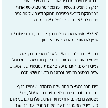
” פתוגנים אינם מכבדים את גבולות המינים” אומר
האקולוג תומס גילספיה , פרופסר מאוניברסיטת אמורי
מהמחלקה למדעי הסביבה, החוקר זליגה של פתוגנים
מחיות לבני אדם בגלל צמצום אזורי מחיה.
“אני לא מופתע מהתפרצות נגיף קורונה , רוב הפתוגניות
עדיין לא התגלו. זהו רק קצה הקרחון “
בני האדם מייצרים תנאים להפצת מחלות בכך שהם
מצמצים את המחסומים בינינו לבין חיות שהם בתי גידול
למיני וירוסים. ” אנחנו יכולים לצפות למגיפות של שפעות,
עליה במספר המתים, ופתוגנים חדשים שלא הכרנו.
חיות הבר נמצאות תחת עקה מתמדת , שינויים בנוף
הסביבתי גורמים לחיות לאבד את בתי הגידול , מינים
מצטופפים באותם אזורי מחיה והמגע שלהם עם בני אדם
גדל. מינים מתערבבים עם מינים אחרים ועם בני אדם.