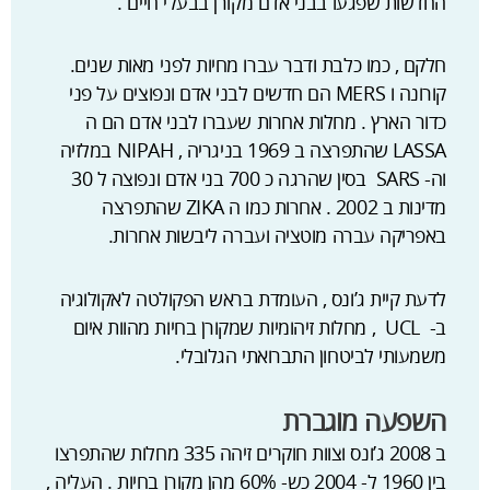
החדשות שפגעו בבני אדם מקורן בבעלי חיים .
חלקם , כמו כלבת ודבר עברו מחיות לפני מאות שנים.
קורונה ו MERS הם חדשים לבני אדם ונפוצים על פני
כדור הארץ . מחלות אחרות שעברו לבני אדם הם ה
LASSA שהתפרצה ב 1969 בניגריה , NIPAH במלזיה
וה- SARS בסין שהרגה כ 700 בני אדם ונפוצה ל 30
מדינות ב 2002 . אחרות כמו ה ZIKA שהתפרצה
באפריקה עברה מוטציה ועברה ליבשות אחרות.
לדעת קיית ג’ונס , העומדת בראש הפקולטה לאקולוגיה
ב- UCL , מחלות זיהומיות שמקורן בחיות מהוות איום
משמעותי לביטחון התברואתי הגלובלי.
השפעה מוגברת
ב 2008 ג’ונס וצוות חוקרים זיהה 335 מחלות שהתפרצו
בין 1960 ל- 2004 כש- 60% מהן מקורן בחיות . העליה ,