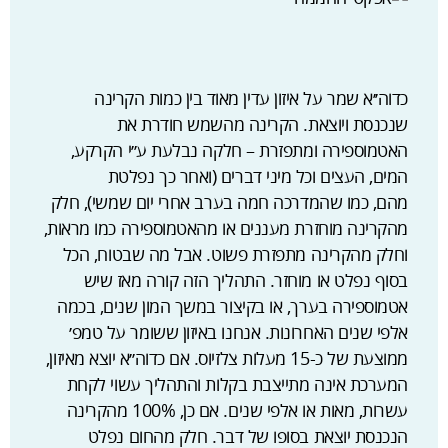
כדוה׳׳א שמר על איזון עדין מאוד בין כמות הקרינה
שנכנסת ויוצאת. הקרינה מהשמש חודרת את
האטמוספירה ומתפזרת – חלקה נבלעת ע׳׳י הקרקע,
המים, העצים וכל מיני דברים (ואחר כך נפלטת
מהם, כמו שהמדרכה חמה בערב אחרי יום שמשי), חלק
מהקרינה מוחזרת מעננים או מהאטמוספירה כמו מראות,
וחלק מהקרינה מתפזרת פשוט. אבל מה שבטוח, הכל
בסוף נפלט או מוחזר. התהליך הזה קורה מאז שיש
אטמוספירה בערך, או בקיצור במשך המון שנים, בכמה
אלפי שנים האחרונות. אנחנו באיזון ששומר על טמפ׳
ממוצעת של כ-15 מעלות צלזיוס. אם כדוה׳׳א יוצא מאיזון,
המערכת אינה מתייצבת בקלות והתהליך עשוי לקחת
עשרות, מאות או אלפי שנים. אם כן, 100% מהקרינה
הנכנסת יוצאת בסופו של דבר. חלק מהחום נפלט