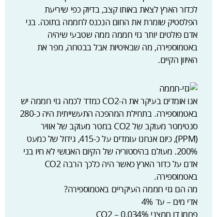
לכדור הארץ לצאת באותו קצב, בדיוק כפי שיריעת
הפלסטיק שומרת את החום הנכנס לחממה בתוכה. בני
אדם פולטים יותר גזי חממה ממה שטבעי שיהיה
באטמוספירה, מה שבאיטיות אבל בבטחה, מפר את
האיזון הקיים.
אנו אומדים בעיקר את ה-CO2 כמדד לכמה גזי חממה יש
באטמוספירה. בתחילת המהפכה התעשייתית היה כ-280
סנטימטר מעוקב של CO2 במטר מעוקב של אוויר
(PPM), כיום אנחנו עומדים על כ-415, גידול של כמעט
200%. מעולם בהיסטוריה של הקיום האנושי לא חיו בני
אדם על כדור הארץ כאשר היה כלכך הרבה CO2
באטמוספירה.
מה הם גזי חממה העיקריים באטמוספירה?
אדי מים – עד 4%
פחמן דו חמצני CO2 – 0.034%