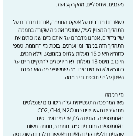
מעננים, אירוסוליים, מהקרקע ועוד.
כשאנחנו מדברים על אפקט החממה, אנחנו מדברים על
התהליך המצויין לעיל, שמזכיר את מה שקורה בחממה
של גידולים, אנחנו מדברים על אותם גזים שמווסתים את
התהליך הזה בממדי זמן וערכים. בזכות גזי החממה, טמפ׳
כדוה׳׳א היא כ-15 מעלות צלזיוס בממוצע, וללא הגזים,
היינו ב-מינוס 18 מעלות ולא היו יכולים להתקיים חיים על
כדוה׳׳א ולא היו מים זזים. מה שמשפיע פה הוא הפרת
האיזון על ידי תוספת גזי חממה.
גזי חממה
מאז המהפכה התעשייתית עלה ריכוז גזים שנפלטים
מתהליכים תעשייתים כמו CO2, CH4, N2O
באטמוספירה. הגזים הללו, אדי מים ועוד גזים
באטמוספירה מוגדרים כ״גזי חממה״, חממה משום
שהגזים בולעים קרינה ואינם מאפשרים לקרינה שנכנסה