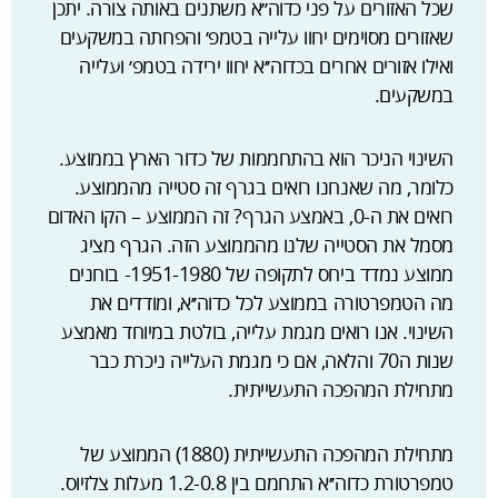
שכל האזורים על פני כדוה׳׳א משתנים באותה צורה. יתכן
שאזורים מסוימים יחוו עלייה בטמפ׳ והפחתה במשקעים
ואילו אזורים אחרים בכדוה׳׳א יחוו ירידה בטמפ׳ ועלייה
במשקעים.
השינוי הניכר הוא בהתחממות של כדור הארץ בממוצע.
כלומר, מה שאנחנו רואים בגרף זה סטייה מהממוצע.
רואים את ה-0, באמצע הגרף? זה הממוצע – הקו האדום
מסמל את הסטייה שלנו מהממוצע הזה. הגרף מציג
ממוצע נמדד ביחס לתקופה של 1951-1980- בוחנים
מה הטמפרטורה בממוצע לכל כדוה׳׳א, ומודדים את
השינוי. אנו רואים מגמת עלייה, בולטת במיוחד מאמצע
שנות ה70 והלאה, אם כי מגמת העלייה ניכרת כבר
מתחילת המהפכה התעשייתית.
מתחילת המהפכה התעשייתית (1880) הממוצע של
טמפרטורת כדוה׳׳א התחמם בין 1.2-0.8 מעלות צלזיוס.