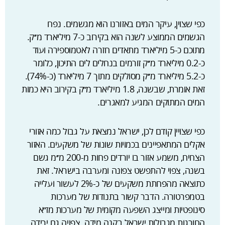
כפי שצוין, עיקר המים באזורנו הוא מגשמים. נפח
הגשמים הממוצע לשנה הוא בקירוב כ-7 מיליארד מ׳׳ק.
מתוכם כ-5 מיליארד מתאדים חזרה לאטמוספירה ועוד
כ-0.2 מיליארד מ׳׳ק זורמים בנחלים לים התיכון, כלומר
כ-5.2 מיליארד מ׳׳ק מסולקים מתוך 7 מיליארד (כ-74%).
זאת אומרת, שבשנה, 1.8 מיליארד מ׳׳ק בקירוב היא כמות
המים המתוקים המגיע למאגרים.
כפי שצויין קודם לכן, ישראל נמצאת על גבול כמה אזורי
אקלים המתאפיינים בכמויות שונות של משקעים. האזור
הצחיח, משמע אזור בו יורדים פחות מ-200 מ׳׳מ גשם
בשנה, צפוי להתפשט צפונה ומערבה בישראל. זאת
כתוצאה מהפחתת משקעים של כ-2% לעשור ועלייה
בטמפרטורה. הדבר קשור בתנודות של מערכות
סינופטיות ומייצג השפעה מקומית של מערכות מז׳׳א
החורגות מגבולות ישראל בקנה מידה. צפויה גם ירידה