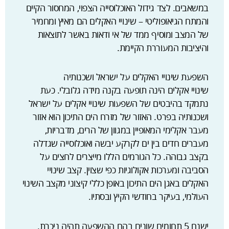
במשאבים. לצד גידול האוכלוסייה הצפוי, המחסור הקיים
והמתח הגיאופוליטי – שינויי האקלים הם מאיץ ומחמיר
של המצב ומוסיף ממד של אי ודאות באשר לתוצאות
והיציבות המעוררת הקיימת.
השפעת שינויי האקלים על ישראל ושכנותיה
שינויי אקלים הינה תופעה בקנה מידה גלובלי. כעת
נתמקד בהיבטים של השפעות שינויי אקלים על ישראל
ושכנותיה בפרט. האזור של מזרח הים התיכון הוא אזור
מעבר אקלימי המאופיין במגוון של הרים, מדבריות,
מעברים חדים בין ים לקרקע יבשה ואוכלוסייה שגדלה
בקצב גבוהה. כל הגורמים הללו מייצרים לחצים על
הסביבה ומערכות אקולוגיות כפי שצוין. קצב שינויי
האקלים באגן הים התיכון באופן כללי קיצוני מקצב השינוי
העולמי, בעיקר בחודשי הקיץ ובסתיו.
ישנם 5 תחומים שונים בהם ההשפעה תהיה ניכרת.