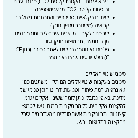
בירוא יערות – הקטנת קליטת CO2, פחות יערות
זה פחות קליטת CO2 מהאטמוספירה
שינויים חקלאיים, סביבתיים והתרחבות גידול הב
קר ועוד (משחרר מתאן וחנקן)
שריפת דלקים – מייצרים אירוסוליים ותורמים פח
מן דו חמצני, תחמוצות חנקן ועוד.
פליטת גזי חממה חדשים לאטמוספירה (כגון CF
C) שלא יודעים שהם גזי חממה.
סיכוני שינויי האקלים
סיכונים בעקבות שינויי אקלים הם תלויי משתנים כגון
גיאוגרפיה, רמת פיתוח, ופגיעות, דהיינו חוסן פנימי של
מדינה. באופן גלובלי ניתן לומר ששינויי אקלים יגרמו
להקצנת אקלימים, כלומר מקומות חמים יגיעו לטמפ׳
קיצוניות יותר ומקומות אשר סובלים מהעדר מים יסבלו
מהקצנה בתקופות יובש.