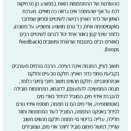
ההשלכות של ההתחממות הזאת בממוצע הן מרחיקות
לכת על אף שהמספר אינו נראה כה מאיים. מערכת
האיזון של כדור הארץ רגישה לשינויים ומכיוון שמדובר
באקוסיסטמה אחת, כל גורם מושפע ומשפיע על משנהו,
כלומר שינוי קטן באזור אחד יכול לגרום לשינויים רבים
באזורים רבים בתגובות שרשרת ומשובים (feedback
loops).
חשוב לציין, המגמה אינה רציפה. הרבה גורמים מעורבים
בקביעת טמפ׳ כדור הארץ. חלקם טבעיים וחלקם
אנתרופוגניים. חלקם מהווים משוב חיובי (חיובי כלומר,
מגמה הממשיכה להתעצם), לדוגמא, התחממות מובילה
להגברת אידוי מים, המוביל לגידול באדי מים
באטמוספירה, אדי מים הם גז חממה, תוספת אידוי גורם
לגידול באפקט החממה, המוביל לעוד התחממות וחוזר
חלילה. עלייה בריכוזי גזי חממה חלקם מהווים משוב
שלילי, למשל חימום מוביל ליותר אדי מים, שמובילים