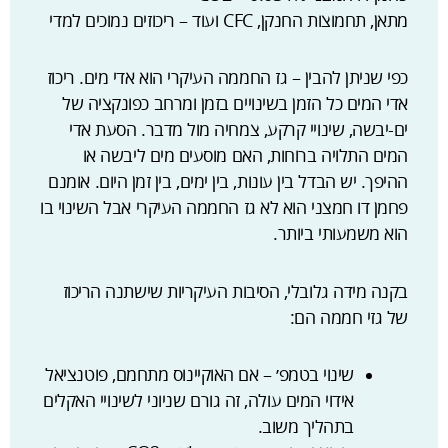
מתאן, תחמוצות החנקן, CFC ועוד – ריכוזים נמוכים למדי
כפי שניתן להבין – גז החממה העיקרי הוא אדי מים. ריכוז
אדי המים כל הזמן בשינויים בזמן ומרחב כפונקציה של
ים-יבשה, שינויי קרקע, צמחיה מול מדבר. הסעת אדי
המים התלויה ברוחות, האם מוסעים מים ליבשה או
ההיפך. יש הבדל בין עונות, בין ימים, בין זמן היום. אומנם
פחמן דו חמצני הוא לא גז החממה העיקרי אבל השינוי בו
הוא משמעותי ביותר.
בקנה מידה גלובלי, הסיבות העיקריות שישתנה הריכוז
של גזי חממה הם:
שינוי בטמפ׳ – אם האוקיינוס מתחמם, פוטנציאל
אידוי המים עולה, זה גורם שניוני לשינויי האקלים
בתהליך משוב.