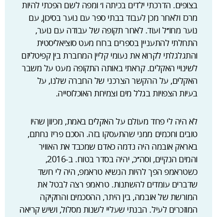
בצופים. הדרכתי ילדים בכיתה ו׳ ומפה לשם הפכתי להיות
מרכז ולאחר מכן לעבוד בבתי ספר עם נוער בסיכון, עם
נוער מחו׳׳ל ועוד. לאחר תקופה של עבודה עם נוער,
התחלתי להתעניין בספרים ברוח מעט סוציאליסטית
והתגלגלתי לקרוא את נעומי קליין המחברת בין קפיטליזם
לשינויי האקלים. קראתי באותה התקופה מעט על משבר
האקלים, על ההקשר הצרכני של החברה שלנו, על
בעיות הצפויות בגלל מים וצמיחת האוכלוסייה.
לא היה לי פחד מעולם על האקלים באמת, מכיוון שהיו
טובים וחכמים ממני שהתעסקו בזה. הסכם פריז נחתם,
באראק אובמה היה נדמה כאדם שמכבד את האוויר
והמים הנקיים, וסה׳׳כ, יהיה בסדר בטוח. ב-2016,
כשטראמפ הפך להיות הנשיא טראמפ, היה לי חשד
שדברים עומדים להשתנות. טראמפ רצה לבטל את
המורשת של אובמה, בין היתר, ההסכמים והחקיקה
המוזכרים לעיל. הבנתי שעליי לשנות מסלול, ושיש קריאה