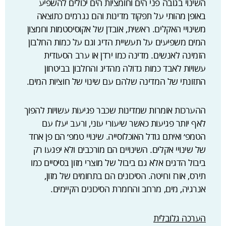
השינוי בגובה פני הים וחומציות הים יכולים להשפיע
באופן מהותי על תפקוד מדינות והם נגרמים כתוצאה
משינויי האקלים. ראשית, אובדן של אקוסיסטמות וחמצון
המים משפיעים על תעשיית הדיג וגם על כמות החלבון
הזמינה לאנשים. מדינה כמו ירדן או ערב הסעודית
עשויות לאבד כמות גדולה מהדיג והחלבון בביטחון
התזונתי של המדינה שלהם עם שינוי של חוציות המים.
ההערכות אומרות שמדינות שכבר פגיעות עשויות להפוך
לאף יותר פגיעות כאשר שיעורי עוני, ורעב יעלו עם
הטמפ׳ ואיתם גודל האוכלוסייה. שינויי טמפ׳ הם פן אחד
של שינויי אקלים. השינויים הם מורכבים ולא יפגעו רק
ביבול הדגים אלא גם ביבול של מוצרי מזון בסיסיים כמו
תירס, אורז וחיטה. הסיכונים הם בתחומים של מזון,
אנרגיה, מים, מרחב והחמרת הסיכונים הקיימים.
הערכה גלובלית