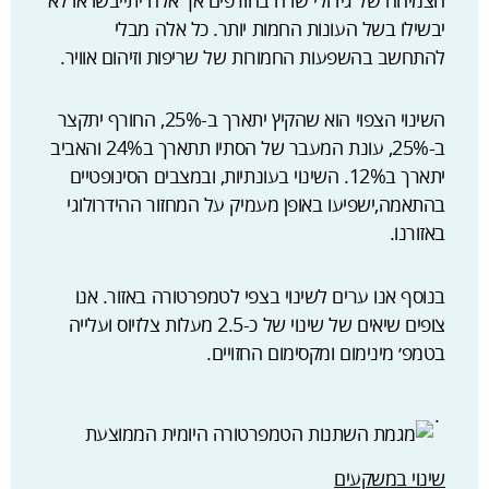
הצמיחה של גידולי שדה בחורפים אך אלה יתייבשו או לא
יבשילו בשל העונות החמות יותר. כל אלה מבלי
להתחשב בהשפעות החמורות של שריפות וזיהום אוויר.
השינוי הצפוי הוא שהקיץ יתארך ב-25%, החורף יתקצר
ב-25%, עונת המעבר של הסתיו תתארך ב24% והאביב
יתארך ב12%. השינוי בעונתיות, ובמצבים הסינופטיים
בהתאמה,ישפיעו באופן מעמיק על המחזור ההידרולוגי
באזורנו.
בנוסף אנו ערים לשינוי בצפי לטמפרטורה באזור. אנו
צופים שיאים של שינוי של כ-2.5 מעלות צלזיוס ועלייה
בטמפ׳ מינימום ומקסימום החזויים.
.
שינוי במשקעים