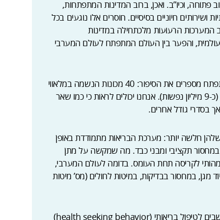
 פתוחה, וכיו”ב. ואכן, ברוב המדינות המתפתחות,
ושירותים חיוניים בסיסיים. חוסרים אלו נוגעים בכל
מצב המערכות הרעועות מלכתחילה במדינות
ולמית, והפער בין העולם המתפתח לעולם המערבי
של העולם המתפתח מספרים את הסיפור: 40 מכונות הנשמה במלאווי
(21 מיליון נפשות), לעומת אלפי מכונות בישראל (כ-9 מיליון נפשות). אנחנו יכולים לראות כי כמו שאר
ך בסדרי גודל אחרים.
להן חלשה יותר: מערכת הבריאות מתמודדת באופן
במחסור תקציבי ומבני כבד. מה שמקשה על מתן
מהותי לקריסה תחת העומס. בדומה לעולם המערבי,
מגן, במחסור בבדיקות, במיטות לחולים (מס’ מיטות
נגישות לטיפול רפואי גם היא בעייתית: יחס התושבים לטיפול בריאותי (health seeking behavior)