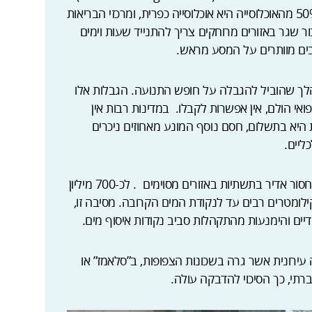
שונה במהותו. במדינות מתפתחות רבות מעל 50% מהאוכלוסייה היא אוכלוסייה כפרית, ומרכזי הבריאות
 שגר באזורים מרוחקים צריך להתנייד שעות וימים
בים מוותרים על המסע מראש.
הלך שהוביל להגבלה על חופש התנועה. הגבלות אלו
י הולם, אין אפשרות לקבלו. במדינות רבות אין
ת היא בתשלום, חסם נוסף המונע מאחוזים ניכרים
ליים.
: מים, סניטציה, והיגיינה-יש מחסור אדיר בתשתיות באזורים מסוימים . לכ-700 מיליון
ילומטרים רבים עד לנקודת המים הקרובה. מסיבה זו,
יים והימנעות מהתקהלות סביב נקודות איסוף מים.
ה עירונית אשר גרה בשכונות הצפופות, ב”סלאמז” או
רתי, כך הסיכוי להדבקה עולה.