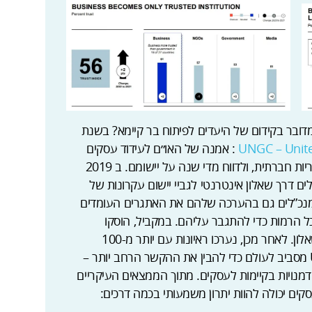
דובר בקידום של היעדים לפיתוח בר קיימא? בשנת
UNGC – Unit
: אמנה של האו״ם לעידוד עסקים
ברחבי העולם לאמץ 10 עקרונות הנוגעים באחריות חברתית, ולדווח מדי שנה על יישומם. ב 2019
כה כמותית של יותר מ-1500 מנכ”לים דרך שאלון אינטרנטי לגביי יישום עקרונות של
ממנכ”לים גם בהערכה שלהם את האתגרים העומדים
 הרמות כדי להתגבר עליהם. במקביל, הוסקו
מסקנות מיותר מ-1500 המנהלים שענו על השאלון. לאחר מכן, נערכו ראיונות עם יותר מ-100
מנכ”לים ונשיאים של חברות החברות ב-UNGC מסביב לעולם כדי להבין את ההקשר הרחב יותר –
זדמנויות בקיימות לעסקים. מתוך הממצאים העיקריים
קים יכולה להוות יתרון משמעותי בכמה דרכים: