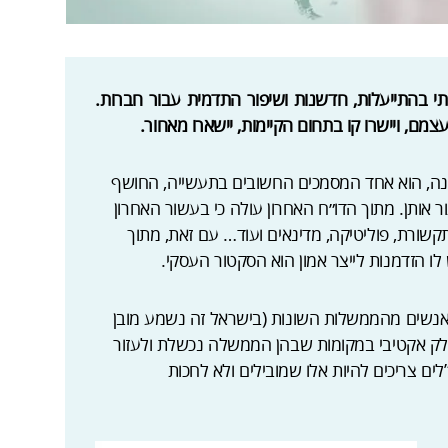
ותי בהתייעלות, חדשנות ושיפור התדמית עבור חברות.
עצמם, ויישרו קו בתחום הקיימות, יישארו מאחור.
מפורסם מזה 21 שנה, הוא אחד המסמכים החשובים בתעשייה, החושף
ר אותן. מתוך הדו״ח האחרון עולה כי בעשור האחרון
שורת, פוליטיקה, מדינאים ועוד… עם זאת, מתוך
לו הזדמנות לייצר אמון הוא הסקטור העסקי.
י אנשים מהממשלות השונות (בישראל זה נשמע מובן
 חלק אקטיבי במקומות שבהן הממשלה נכשלת ולעזור
”לים צריכים להיות אלו שמובילים ולא לחכות