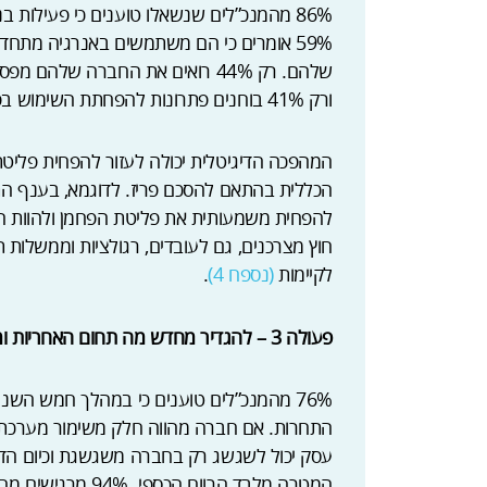
59% אומרים כי הם משתמשים באנרגיה מתח
שלהם. רק 44% רואים את החברה ש
ורק 41% בוחנים פתרונות להפחתת השימוש בפחמן בשרשרת האספקה שלהם.
הכללית בהתאם להסכם פריז. לדוגמא, בענף ה
להפחית משמעותית את פליטת הפחמן ולהוות ה
חוץ מצרכנים, גם לעובדים, רגולציות וממשלו
לקיימות
(נספח 4)
.
פעולה 3 – להגדיר מחדש מה תחום האחריות ומה נחוץ ממנהיגים כיום
76% מהמנכ”לים טוענים כי במהלך חמש הש
התחרות. אם חברה מהווה חלק משימור מערכת שה
עסק יכול לשגשג רק בחברה משגשגת וכיום הדור
המטרה מלבד הרווח 