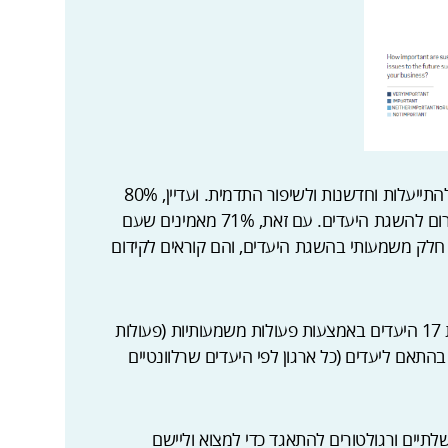
המנכ”לים רואים בקיימות הזדמנות משמעותית להתייעלות וחדשנות ולשיפור התדמית. ועדיין, 80%
חושבים שכיום עסקים לא עושים מספיק כדי לתרום להשגת היעדים. עם זאת, 71% מאמינים שעם
ות חלק משמעותי בהשגת היעדים, והם קוראים לקידום
1. לקדם בתוך הארגונים עצמם שאיפה להשגת 17 היעדים באמצעות פעולות משמעותיות (פעולות
בהתאם ליעדים (כל ארגון לפי היעדים שרלוונטיים
לתיים ורגולטורים להתאגד כדי למצוא וליישם