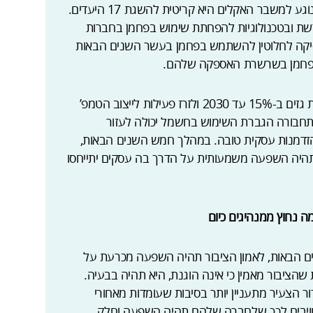
86% מהמנכ”לים שנשאלו טוענים כי פעילות בנוגע למשבר האקלים היא קריטית להשגת 17 היעדים.
דשת ובטכנולוגיות להפחתת שימוש בפחמן בחברות
להם מפסיקה לחלוטין להשתמש בפחמן בעשר השנים הבאות
המהפכה הדיגיטלית יכולה לעזור להפחית פליטת גזים ב-15% עד 2030 ולזרז פעילות לייצוב הטמפ’
תחבורה הגברת השימוש בחשמל יכולה לעזור
זדמנות עסקית טובה. במהלך חמש השנים הבאות,
ת תהיה השפעה משמעותית על הדרך בה עסקים יתייחסו
נים הבאות, לאמון הציבור תהיה השפעה מכרעת על
ציבור מאמין כי אינה הוגנת, היא תהיה בבעיה.
 הצעיר מתעניין יותר בסיבות שעומדות מאחורי
הכספי. 94% מרגישים מחויבים לכך שלחברה שלהם תהיה השפעה וחלק